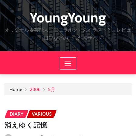
Skip
YoungYoung
to
content
オリジナル＆芸能人（主にラルク）のイラストと、レビュ
ー、日記などのごった煮サイト
Home
2006
5月
DIARY
VARIOUS
消えゆく記憶