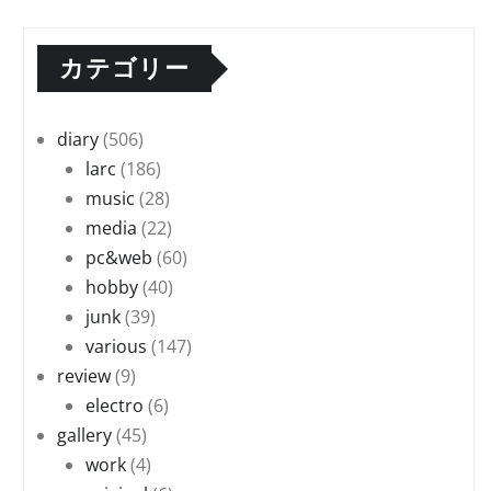
カテゴリー
diary
(506)
larc
(186)
music
(28)
media
(22)
pc&web
(60)
hobby
(40)
junk
(39)
various
(147)
review
(9)
electro
(6)
gallery
(45)
work
(4)