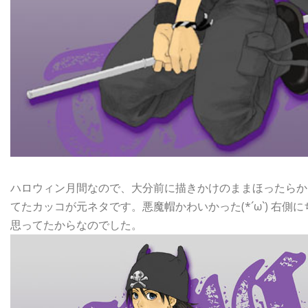
ハロウィン月間なので、大分前に描きかけのままほったらか
てたカッコが元ネタです。悪魔帽かわいかった(*´ω`) 右
思ってたからなのでした。