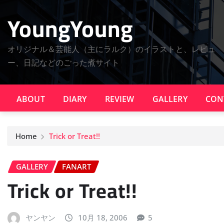
Skip
YoungYoung
to
content
オリジナル＆芸能人（主にラルク）のイラストと、レビュ
ー、日記などのごった煮サイト
ABOUT
DIARY
REVIEW
GALLERY
CON
Home
Trick or Treat!!
GALLERY
FANART
Trick or Treat!!
ヤンヤン
10月 18, 2006
5