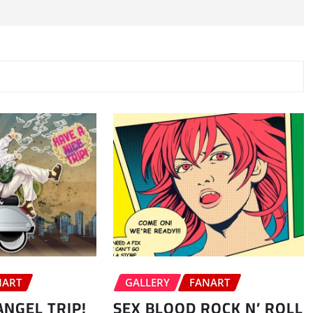
NART
GALLERY
FANART
ANGEL TRIP!
SEX BLOOD ROCK N’ ROLL