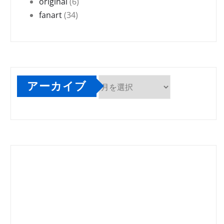
original
(6)
fanart
(34)
アーカイブ
ア
ー
カ
イ
ブ