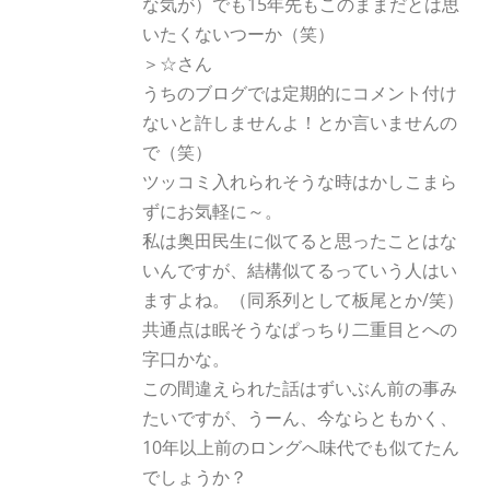
な気が）でも15年先もこのままだとは思
いたくないつーか（笑）
＞☆さん
うちのブログでは定期的にコメント付け
ないと許しませんよ！とか言いませんの
で（笑）
ツッコミ入れられそうな時はかしこまら
ずにお気軽に～。
私は奥田民生に似てると思ったことはな
いんですが、結構似てるっていう人はい
ますよね。（同系列として板尾とか/笑）
共通点は眠そうなぱっちり二重目とへの
字口かな。
この間違えられた話はずいぶん前の事み
たいですが、うーん、今ならともかく、
10年以上前のロングへ味代でも似てたん
でしょうか？