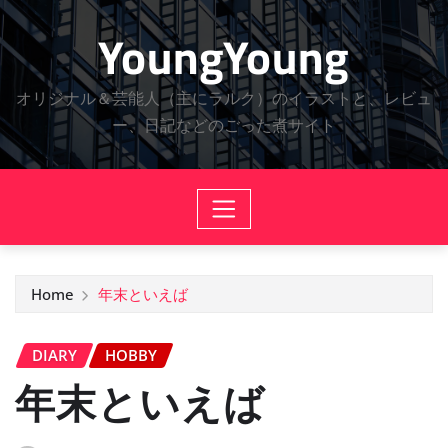
Skip
YoungYoung
to
content
オリジナル＆芸能人（主にラルク）のイラストと、レビュ
ー、日記などのごった煮サイト
Home
年末といえば
DIARY
HOBBY
年末といえば