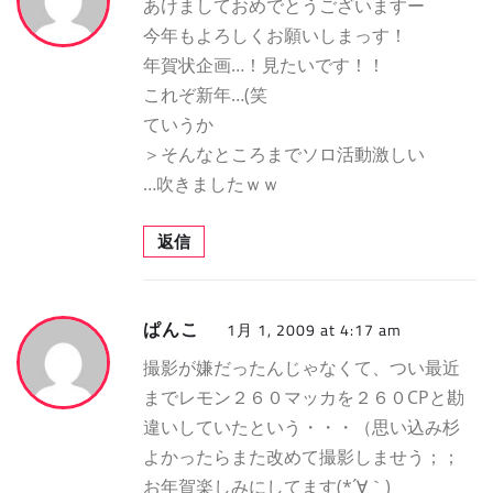
あけましておめでとうございますー
今年もよろしくお願いしまっす！
年賀状企画…！見たいです！！
これぞ新年…(笑
ていうか
＞そんなところまでソロ活動激しい
…吹きましたｗｗ
返信
ぱんこ
1月 1, 2009 at 4:17 am
撮影が嫌だったんじゃなくて、つい最近
までレモン２６０マッカを２６０CPと勘
違いしていたという・・・（思い込み杉
よかったらまた改めて撮影しませう；；
お年賀楽しみにしてます(*´∀｀)