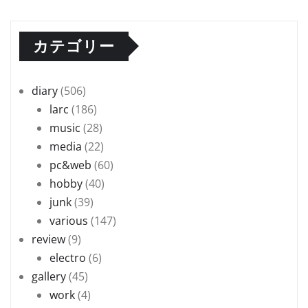
カテゴリー
diary
(506)
larc
(186)
music
(28)
media
(22)
pc&web
(60)
hobby
(40)
junk
(39)
various
(147)
review
(9)
electro
(6)
gallery
(45)
work
(4)