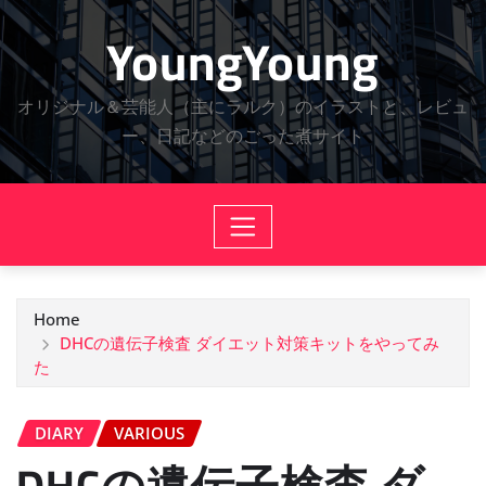
Skip
YoungYoung
to
content
オリジナル＆芸能人（主にラルク）のイラストと、レビュ
ー、日記などのごった煮サイト
Home
DHCの遺伝子検査 ダイエット対策キットをやってみ
た
DIARY
VARIOUS
DHCの遺伝子検査 ダ