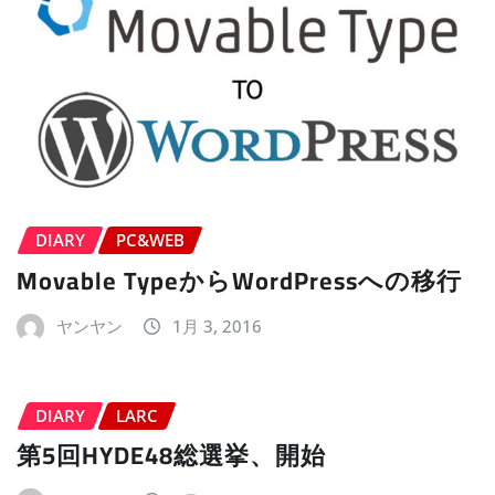
DIARY
PC&WEB
Movable TypeからWordPressへの移行
ヤンヤン
1月 3, 2016
DIARY
LARC
第5回HYDE48総選挙、開始