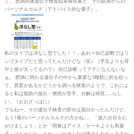
く。 肥満関連遺伝子検査結果報告書と、その結果からの
パーソナルカルテ（アドバイス的な冊子）。
私のタイプは洋なし型でした！！ …あれー自己診断ではリ
ンゴタイプだと思ってたんだけどな（笑）（手足よりも背
中と腹が太ってるので） 自己診断ってアテになんないな
ぁ。 肥満に関わる遺伝子の中から重要な3種類に的を絞っ
て、異変があるかどうかを調べる検査のようで、これによ
ると私は脂肪の放出・燃焼が苦手、分解は得意……らし
い。（おおざっぱに）
でもねー、その遺伝子検査の部分は面白かったんだけど、
もう1冊のパーソナルカルテの方がね…。 「腹八分目を心
がけましょう」とか「間食はアイス・ケーキよりも和菓
子・フルーツを」とか、いやそんなの誰でもわかってるか