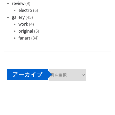
review
(9)
electro
(6)
gallery
(45)
work
(4)
original
(6)
fanart
(34)
アーカイブ
ア
ー
カ
イ